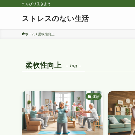
のんびり生きよう
ストレスのない生活
ホーム
柔軟性向上
柔軟性向上
– tag –
運動